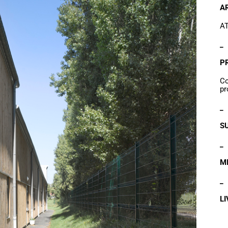
A
AT
_
P
Co
pr
_
S
_
MI
_
LI